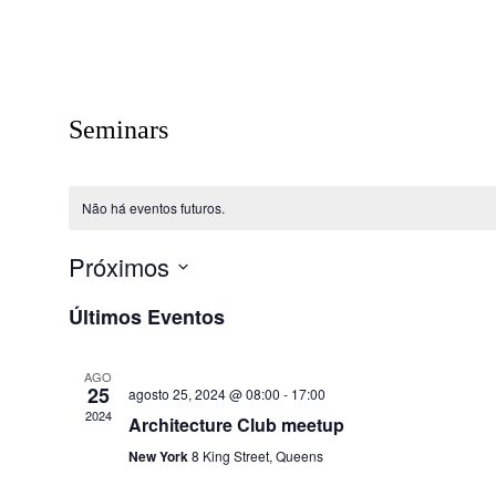
Seminars
Não há eventos futuros.
Próximos
Selecione
Últimos Eventos
a
data.
AGO
25
agosto 25, 2024 @ 08:00
-
17:00
2024
Architecture Club meetup
New York
8 King Street, Queens