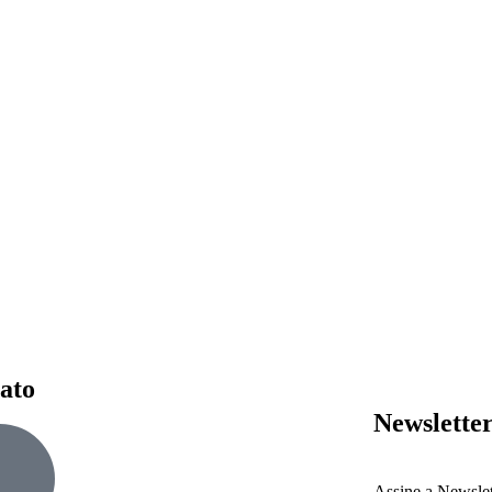
ato
Newslette
Assine a Newslett