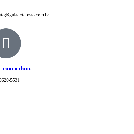
:
ato@guiadotaboao.com.br
e com o dono
9620-5531